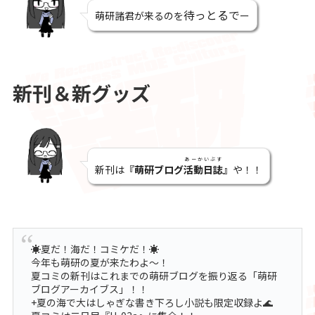
待っとるで
萌研諸君が来るのを
ー
新刊＆新グッズ
あーかいぶす
新刊は
『萌研ブログ
活動日誌
』
や！！
☀️夏だ！海だ！コミケだ！☀️
今年も萌研の夏が来たわよ～！
夏コミの新刊はこれまでの萌研ブログを振り返る「萌研
ブログアーカイブス」！！
+夏の海で大はしゃぎな書き下ろし小説も限定収録よ🌊