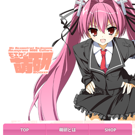
TOP
萌研とは
SHOP