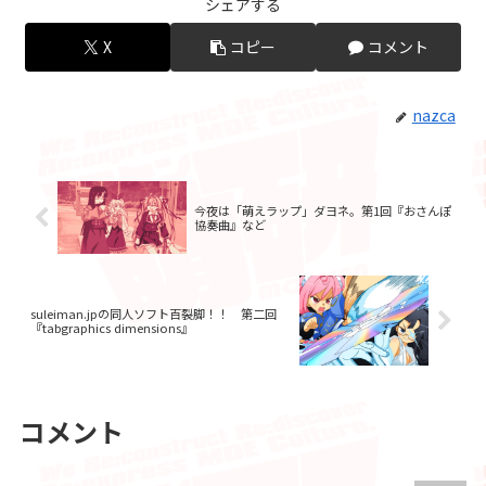
シェアする
X
コピー
コメント
nazca
今夜は「萌えラップ」ダヨネ。第1回『おさんぽ
協奏曲』など
suleiman.jpの同人ソフト百裂脚！！ 第二回
『tabgraphics dimensions』
コメント