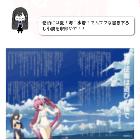
巻頭には
夏！海！水着！
でムフフな
書き下ろ
し小説
を収録やで！！