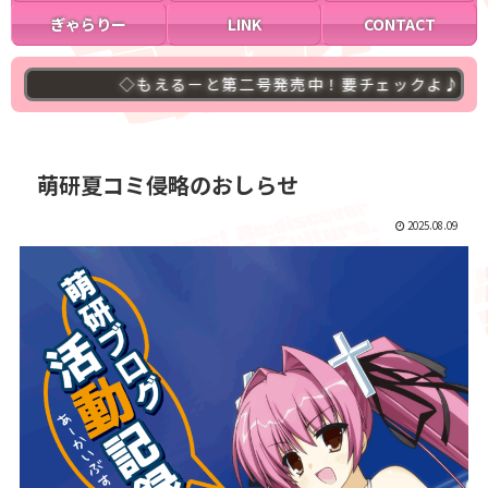
ぎゃらりー
LINK
CONTACT
◇もえるーと第二号発売中！要チェックよ♪
◇
萌研夏コミ侵略のおしらせ
2025.08.09