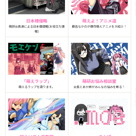
日本橋侵略
萌えよ！アニメ道
萌研会員達による日本橋侵略(お役立ち情
藤吉なかのが傑作萌えアニメを大紹介！
報)
「萌えラップ」
萌研お悩み相談室
萌えるラップを語ります。
会長とあか姉がみんなの悩みを斬る！