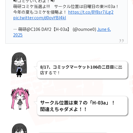
📢コミケいくわよ！📢
萌研コミケ当選よ!!! サークル位置は日曜日の東Ｈ03a！
今年の夏もコミケを侵略よ！
https://t.co/8Y8sr7iLg2
pic.twitter.com/d0ovYBI4kl
— 萌研@C106 DAY2【H-03a】 (@oumoe0)
June 6,
2025
8/17、コミックマーケット106の二日目
に出
店するで
！
サークル位置は東７の「H-03a」！
間違えちゃダメよ！！