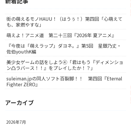
新着記事
街の萌えるモノHAUU！（はうぅ！）第四回「心萌えて
も、家燃やすな」
萌えよ！アニメ道 第二十三回『2026年 夏アニメ』
『今夜は「萌えラップ」ダヨネ。』第5回 星銀乃丈・
佐伯youthK編
美少女ゲームの話をしよう④「君はもう『ディメンショ
ン凸ラバース！！』をプレイしたか！？」
suleiman.jpの同人ソフト百裂脚！！ 第四回『Eternal
Fighter ZERO』
アーカイブ
2026年7月