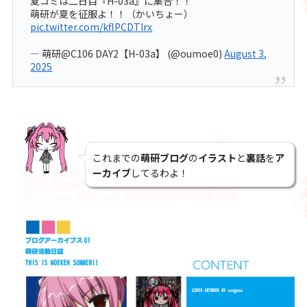
夏コミは二日目『H-03a』に集合！！
萌研が夏を征服よ！！（かいちょー）
pic.twitter.com/kflPCDTlrx
— 萌研@C106 DAY2【H-03a】 (@oumoe0)
August 3,
2025
これまでの
萌研ブログ
の
イラスト
と
裏話
を
ア
ーカイブ
してるわよ！