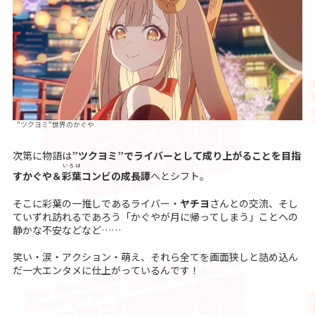
”ツクヨミ”世界のかぐや
次第に物語は
”ツクヨミ”でライバーとして成り上がることを目指
いろは
すかぐや＆
彩葉
コンビの成長譚
へとシフト。
そこに彩葉の一推しであるライバー・
ヤチヨ
さんとの交流、そし
ていずれ訪れるであろう「かぐやが月に帰ってしまう」ことへの
静かな不安などなど……
笑い・涙・アクション・萌え、それら全てを画面狭しと詰め込ん
だ一大エンタメに仕上がっているんです！