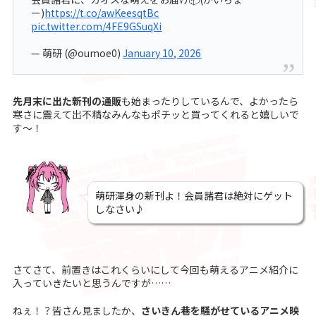
ー)
https://t.co/awKeesqtBc
pic.twitter.com/4FE9GSuqXi
— 萌研 (@oumoe0)
January 10, 2026
先月末に出た新刊の通販
も始まったりしているんで、よかったら
寒さに震えて出不精なみんなもポチッと買ってくれると嬉しいで
す〜！
萌研渾身の新刊よ！会員諸君は絶対にゲット
しなさい♪
さてさて、前置きはこれくらいにして今回も萌えるアニメ紹介に
入っていきたいと思うんですが……
ねぇ！？皆さん見ましたか、
さいきん巷を騒がせているアニメ映