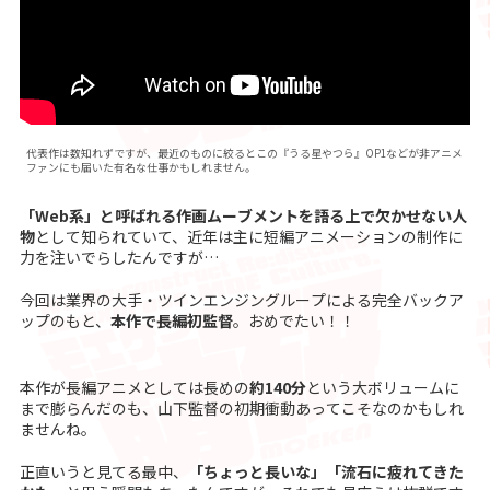
代表作は数知れずですが、最近のものに絞るとこの『うる星やつら』OP1などが非アニメ
ファンにも届いた有名な仕事かもしれません。
「Web系」と呼ばれる作画ムーブメントを語る上で欠かせない人
物
として知られていて、近年は主に短編アニメーションの制作に
力を注いでらしたんですが…
今回は業界の大手・ツインエンジングループによる完全バックア
ップのもと、
本作で長編初監督
。おめでたい！！
本作が長編アニメとしては長めの
約140分
という大ボリュームに
まで膨らんだのも、山下監督の初期衝動あってこそなのかもしれ
ませんね。
正直いうと見てる最中、
「ちょっと長いな」「流石に疲れてきた