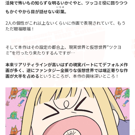
活発で怖いもの知らずな明るいかぐやと、ツッコミ役に回りつつ
いろは
もかぐやから目が話せない
彩葉
。
2人の個性がこれ以上ないくらいに作画で表現されていて、もう
ただ眼福眼福！
そして本作はその設定の都合上、現実世界と仮想世界”ツクヨ
ミ”を行ったり来たりするんですが…
本来リアリティラインが高いはずの現実パートにてデフォルメ作
画が多く、逆にファンタジー全振りな仮想世界では端正寄りな作
画が大半を占める
というところが、本作の興味深いところ！