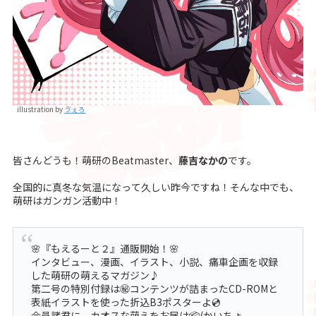
illustration by
ゔぇろ
皆さんどうも！萌研のBeatmaster、
藤吉なかの
です。
全国的に真冬な気温になって久しい昨今ですね！そんな中でも、
萌研はガンガン活動中！
🌸『もえるーと２』通販開始！🌸
インタビュー、漫画、イラスト、小説、痛車企画を収録
した萌研の萌えるマガジン♪
第二号の特別付録は㊙コンテンツが詰まったCD-ROMと
表紙イラストを使った折込B3ポスターよ💿
会員諸君に、カオスな萌えをお届け📦(かいちょ