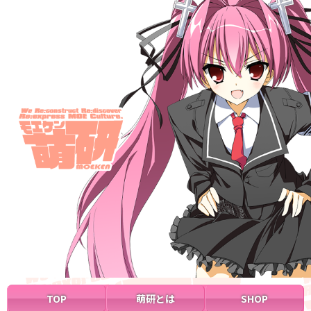
TOP
萌研とは
SHOP