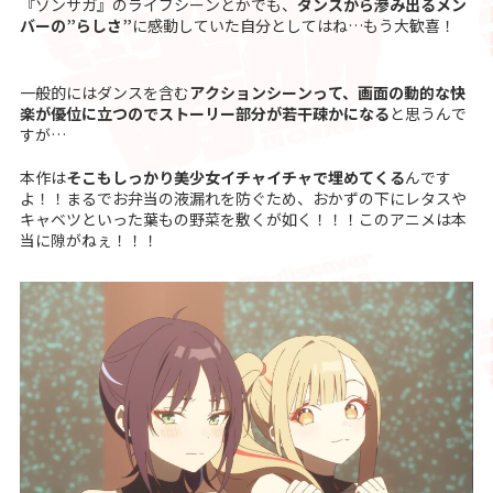
『ゾンサガ』のライブシーンとかでも、
ダンスから滲み出るメン
バーの”らしさ”
に感動していた自分としてはね…もう大歓喜！
一般的にはダンスを含む
アクションシーンって、画面の動的な快
楽が優位に立つのでストーリー部分が若干疎かになる
と思うんで
すが…
本作は
そこもしっかり美少女イチャイチャで埋めてくる
んです
よ！！まるでお弁当の液漏れを防ぐため、おかずの下にレタスや
キャベツといった葉もの野菜を敷くが如く！！！このアニメは本
当に隙がねぇ！！！