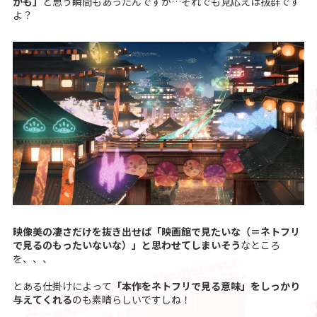
かも」
と思う瞬間もあったんですが…それでも見応えは抜群です
よ？
映像美の凄さだけを抜き出せば「映画館で見たいな（＝ネトフリ
で見るのもったいないな）」と思わせてしまいそう
なところ
を、、、
とある仕掛けによって
「本作をネトフリで見る意味」をしっかり
与えてくれる
のも素晴らしいですしね！