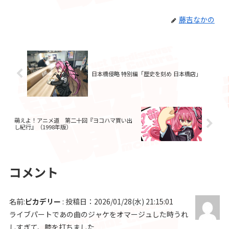
藤吉なかの
日本橋侵略 特別編「歴史を刻め 日本橋店」
萌えよ！アニメ道 第二十回『ヨコハマ買い出
し紀行』（1998年版）
コメント
名前:
ピカデリー
:
投稿日：2026/01/28(水) 21:15:01
ライブパートであの曲のジャケをオマージュした時うれ
しすぎて、膝を打ちました