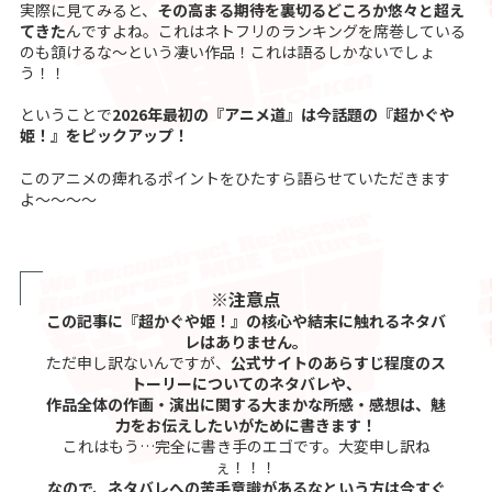
実際に見てみると、
その高まる期待を裏切るどころか悠々と超え
てきた
んですよね。これはネトフリのランキングを席巻している
のも頷けるな〜という凄い作品！これは語るしかないでしょ
う！！
ということで
2026年最初の『アニメ道』は今話題の『超かぐや
姫！』をピックアップ！
このアニメの痺れるポイントをひたすら語らせていただきます
よ〜〜〜〜
※注意点
この記事に『超かぐや姫！』の核心や結末に触れるネタバ
レはありません。
ただ申し訳ないんですが、
公式サイトのあらすじ程度のス
トーリーについてのネタバレや、
作品全体の作画・演出に関する大まかな所感・感想は、魅
力をお伝えしたいがために書きます！
これはもう…完全に書き手のエゴです。大変申し訳ね
ぇ！！！
なので、ネタバレへの苦手意識があるなという方は今すぐ