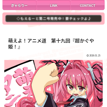
ぎゃらりー
LINK
CONTACT
ーと第二号発売中！要チェックよ♪
◇萌研ブログ４
萌えよ！アニメ道 第十九回『超かぐや
姫！』
2026.01.25