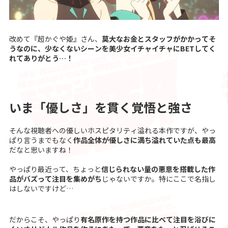
改めて『超かぐや姫』さん、
莫大なお金とスタッフがかかってそ
うなのに、少なくないシーンを美少女イチャイチャにBETしてく
れてありがとう…！
いま「優しさ」を貫く覚悟と強さ
そんな視聴者への優しいホスピタリティ溢れる本作ですが、やっ
ぱり言うまでもなく
作品全体が優しさに満ち溢れていた点も最高
だなと思いますね！
やっぱり最近って、ちょっと
信じられない量の悪意を搭載した作
品がバズって注目を集めがち
じゃないですか。特にここで名指し
はしないですけど…
だからこそ、やっぱり
有名原作を持つ作品に比べて注目を浴びに