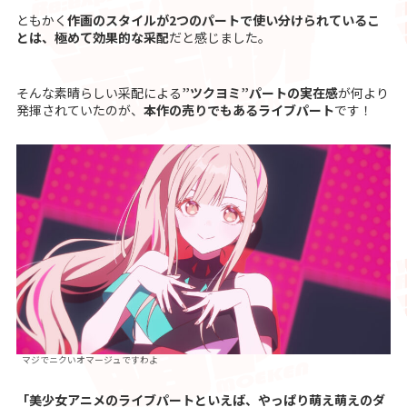
ともかく
作画のスタイルが2つのパートで使い分けられているこ
とは、極めて効果的な采配
だと感じました。
そんな素晴らしい采配による
”ツクヨミ”パートの実在感
が何より
発揮されていたのが、
本作の売りでもあるライブパート
です！
マジでニクいオマージュですわよ
「美少女アニメのライブパートといえば、やっぱり萌え萌えのダ