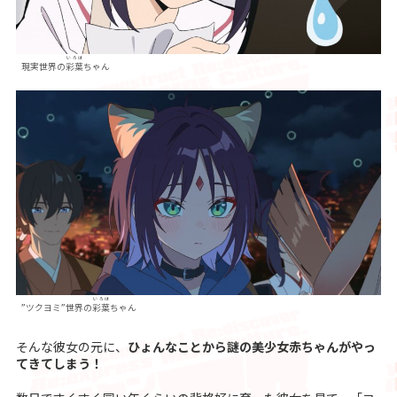
いろは
現実世界の
彩葉
ちゃん
いろは
”ツクヨミ”世界の
彩葉
ちゃん
そんな彼女の元に、
ひょんなことから謎の美少女赤ちゃんがやっ
てきてしまう！