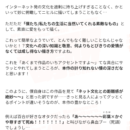
インターネット発の文化を過剰に持ち上げすぎることなく、かと
いって妙に俯瞰してニヒルに描いてしまうこともなく…
ただただ
「僕たち/私たちの生活に当然いてくれる素敵なもの」
と
して、素直に愛をもって描く。
これって簡単なようでいて、とんでもなく難しいことなんじゃな
いかと！？
文化への深い知識と敬意、何よりもとびきりの愛情が
なくては成し得ない描き方
ですよね。
これを「あくまで作品のいちアクセントですよ〜」てな具合にサ
ラッとやれてしまうところが、
本作の計り知れない懐の深さだな
と思います！
このように、僕自身はこの作品を見て
「ネット文化との距離感が
絶妙〜〜」
と思った訳ですが……きっと見る人によってグッとく
るポイントが違いそうなのが、本作の豊かなところ！
いろは
例えば百合が好きなオタクだったら
「あ〜〜〜〜〜〜
彩葉
×かぐ
や尊すぎて死ぬ！！！！！！！」
と叫びながら鼻血ブー（死語）
でしょうし…