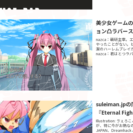
美少女ゲーム
ョン凸ラバー
nazca：萌研主宰
やったことがない。
潔のハーレムブレイ
nazca：君はとつラバ
suleiman
『Eternal Fig
Illustration:
が、特に今がお熱な
JAPAN、Dreamhack