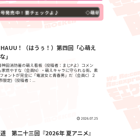
チェックよ♪
◇萌研ブログ４００００アクセス突破！
HAUU！（はうぅ！）第四回「心萌え
すな」
目神田消防署の萌え看板（投稿者：まじPよ）コメン
も家燃やすな（会員N）・萌えキャラに守られる街。素
・フォントが完全に「電波女と青春男」だ（会員C）２
限定)（投稿者：...
2026.07.25
道 第二十三回『2026年 夏アニメ』