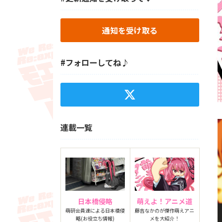
通知を受け取る
#フォローしてね♪
連載一覧
日本橋侵略
萌えよ！アニメ道
萌研会員達による日本橋侵
藤吉なかのが傑作萌えアニ
略(お役立ち情報)
メを大紹介！