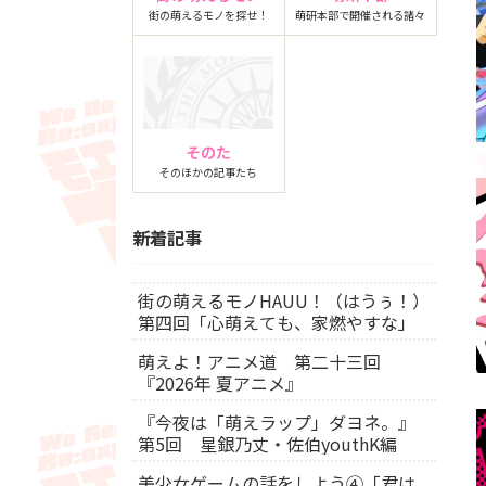
街の萌えるモノを探せ！
萌研本部で開催される諸々
そのた
そのほかの記事たち
新着記事
街の萌えるモノHAUU！（はうぅ！）
第四回「心萌えても、家燃やすな」
萌えよ！アニメ道 第二十三回
『2026年 夏アニメ』
『今夜は「萌えラップ」ダヨネ。』
第5回 星銀乃丈・佐伯youthK編
美少女ゲームの話をしよう④「君は