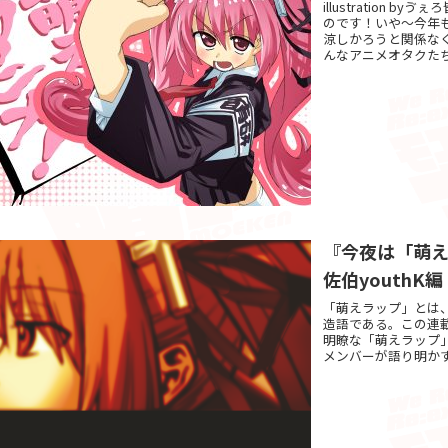
illustration
のです！いや〜今年
涼しかろうと関係な
んなアニメオタクたち.
『今夜は「萌え
佐伯youthK編
「萌えラップ」とは
造語である。この連
明瞭な「萌えラップ
メンバーが語り明かす