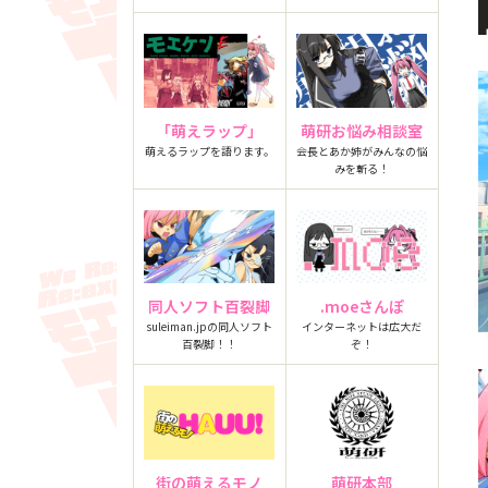
「萌えラップ」
萌研お悩み相談室
萌えるラップを語ります。
会長とあか姉がみんなの悩
みを斬る！
同人ソフト百裂脚
.moeさんぽ
suleiman.jpの同人ソフト
インターネットは広大だ
百裂脚！！
ぞ！
街の萌えるモノ
萌研本部