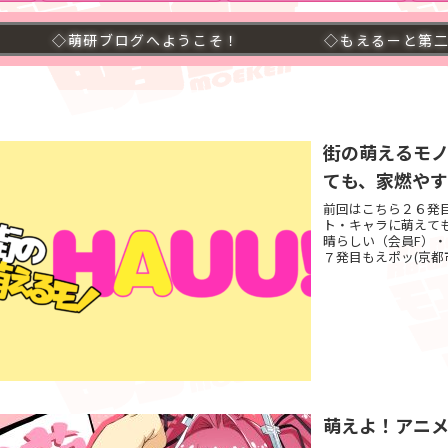
ブログへようこそ！
◇もえるーと第二号発売中！要
街の萌えるモノ
ても、家燃や
前回はこちら２６発
ト・キャラに萌えて
晴らしい（会員F）
７発目もえポッ(京都市
萌えよ！アニメ