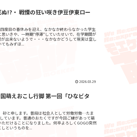
死ぬ!?・ 戦慄の狂い咲き伊豆伊東ロー
a、四度目の春休みを迎え、なかなか終わらなかった学生
と思いきや、一時期"停滞"していたせいで、在学期間が
業が出来ないようで・・・なかなかどうして現実は空し
てもみずほ...
2026.03.29
国萌えおこし行脚 第一回「ひなビタ
は。砂と申します。普段は社会人として労働労働…たま
をしています。普通のおたくですが今回ご縁があって萌
いただけることになりました。何卒よろしくGOGO突然
しというものを...