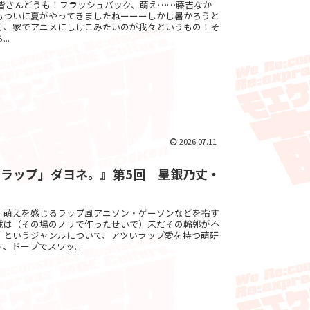
 byゔぇろ皆さんどうも！フラッシュバック、萌え……藤吉なか
もついに夏がやってきましたねーーーしかし暑かろうと
く、家でアニメにしけこみたいのが我々というもの！そ
..
2026.07.11
ラップ」ダヨネ。』第5回 星銀乃丈・
、萌えを感じるラップ風アニソン・ゲーソンなどを指す
載は（その場のノリで作ったせいで）未だその輪郭が不
」というジャンルについて、アツいラップ愛を持つ萌研
、ドープでスワッ...