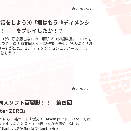
2026.06.27
の話をしよう④「君はもう『ディメンシ
ス！！』をプレイしたか！？」
。エロゲが好き藤吉なかの：萌研ブログ編集長。エロゲを
ヒラタ：漫画家兼同人ゲー製作者。最近、読み切り「純
カー」が出た。１.『ディメンション凸ラバース！！』
をもうプ...
2026.06.13
.jpの同人ソフト百裂脚！！ 第四回
hter ZERO』
 ゔぇろこんにちは格ゲーにお熱なsuleiman.jpです。いやーそれ
のですよなんと言っても春ですから直近ではEVO
 Atlanta、現在進行系でCombo Bre...