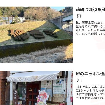
萌研は2度3度
ド!
私、萌研主宰nazc
生活もこれで終わり
足りず、まだまだ卒
く、いくら停滞してい
砂のニッポン全
♪」
-はじめにこんにち
にTシャツ制作とか
研にて寄稿をさせて
ですが皆さん萌えおこ