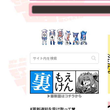
◇萌研
#更新通知を受け取って♥