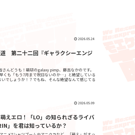
2026.05.24
メ道 第二十二回『ギャラクシーエンジ
ズ
byゔぇろ皆さんどうも！萌研のgalaxy pimp、藤吉なかのです。
、早くも「もう7月まで祝日ないのか…」と絶望している
ないでしょうか！？でもね、そんな絶望なんて感じてる
2026.05.09
萌えエロ！「LO」の知られざるライバ
 RIN」を君は知っているか？
 by ヒラタアニメTシャツブームやアニクラなど、「萌え」がすっ