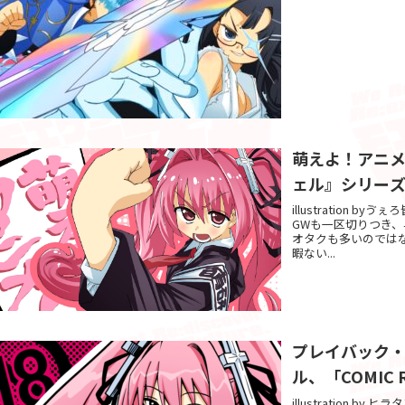
萌えよ！アニ
ェル』シリー
illustration 
GWも一区切りつき
オタクも多いのでは
暇ない...
プレイバック・
ル、「COMIC
illustration