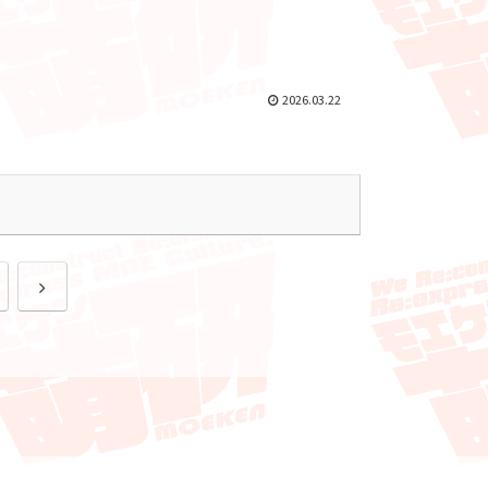
2026.03.22
次
へ