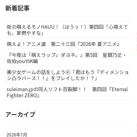
新着記事
街の萌えるモノHAUU！（はうぅ！）第四回「心萌えて
も、家燃やすな」
萌えよ！アニメ道 第二十三回『2026年 夏アニメ』
『今夜は「萌えラップ」ダヨネ。』第5回 星銀乃丈・
佐伯youthK編
美少女ゲームの話をしよう④「君はもう『ディメンショ
ン凸ラバース！！』をプレイしたか！？」
suleiman.jpの同人ソフト百裂脚！！ 第四回『Eternal
Fighter ZERO』
アーカイブ
2026年7月