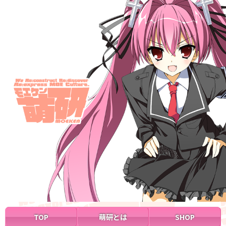
TOP
萌研とは
SHOP