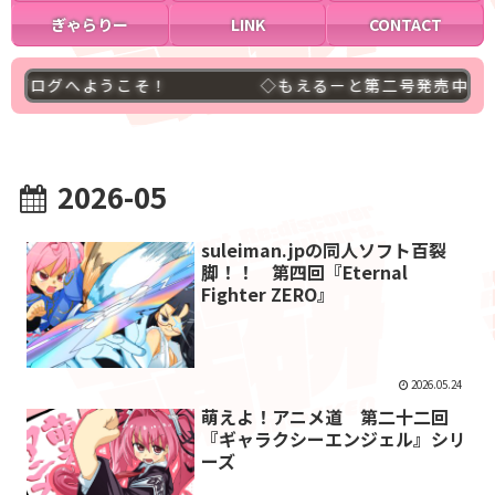
ぎゃらりー
LINK
CONTACT
ブログへようこそ！
◇もえるーと第二号発売中！要チ
2026-05
suleiman.jpの同人ソフト百裂
脚！！ 第四回『Eternal
Fighter ZERO』
2026.05.24
萌えよ！アニメ道 第二十二回
『ギャラクシーエンジェル』シリ
ーズ