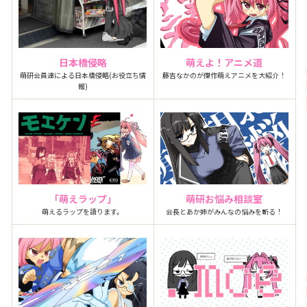
日本橋侵略
萌えよ！アニメ道
萌研会員達による日本橋侵略(お役立ち情
藤吉なかのが傑作萌えアニメを大紹介！
報)
「萌えラップ」
萌研お悩み相談室
萌えるラップを語ります。
会長とあか姉がみんなの悩みを斬る！