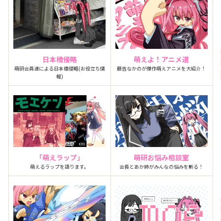
日本橋侵略
萌えよ！アニメ道
萌研会員達による日本橋侵略(お役立ち情
藤吉なかのが傑作萌えアニメを大紹介！
報)
「萌えラップ」
萌研お悩み相談室
萌えるラップを語ります。
会長とあか姉がみんなの悩みを斬る！