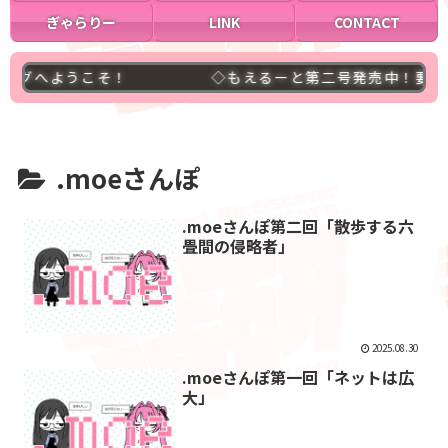
ぎゃらりー
LINK
CONTACT
グへようこそ！
◇もえるーと第二号発売中！要チェ
.moeさんぽ
.moeさんぽ第二回「散歩する六
畳間の侵略者」
2025.08.30
.moeさんぽ第一回「ネットは広
大」