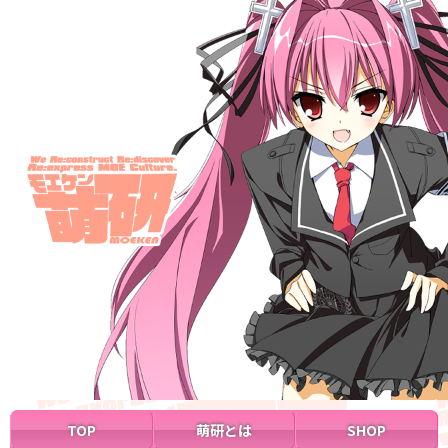
TOP
萌研とは
SHOP