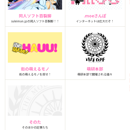
同人ソフト百裂脚
.moeさんぽ
suleiman.jpの同人ソフト百裂脚！！
インターネットは広大だぞ！
街の萌えるモノ
萌研本部
街の萌えるモノを探せ！
萌研本部で開催される諸々
そのた
そのほかの記事たち