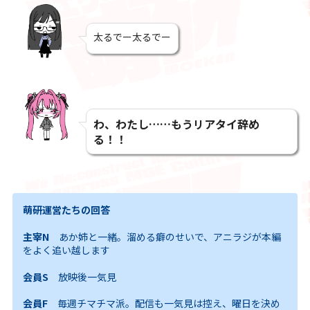
太るでー太るでー
わ、わたし……もうリアタイ辞め
る！！
萌研運営たちの回答
主宰N
あか姉と一緒。溜める癖のせいで、アニラジが本編
をよく追い越します
会員S
放映後一気見
会員F
毎週チマチマ派。配信も一気見は控え、曜日を決め