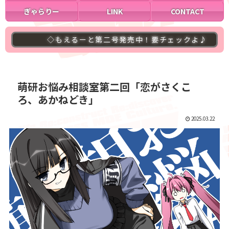
ぎゃらりー
LINK
CONTACT
◇もえるーと第二号発売中！要チェックよ♪
◇萌研
萌研お悩み相談室第二回「恋がさくこ
ろ、あかねどき」
2025.03.22