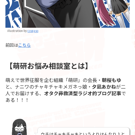
illustration by
cosgaso
前回は
こちら
【萌研お悩み相談室とは】
萌えで世界征服を企む組織「萌研」の会長・
朝桜もゆ
と、ナニワのチャキチャキメガネっ娘・
夕凪あかね
が二
人でお届けする、
オタク
非
救済型ラジオ的ブログ記事
で
ある！！！
ウチはチャキチャキというよりはんなり♪と