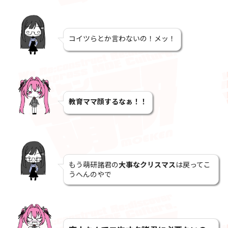
コイツらとか言わないの！メッ！
教育ママ顔するなぁ！！
もう萌研諸君の
大事なクリスマス
は戻ってこ
うへんのやで