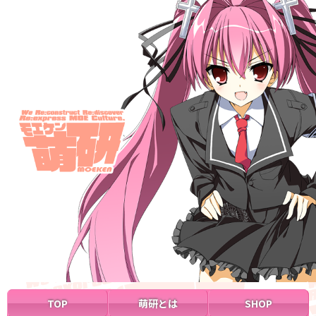
TOP
萌研とは
SHOP