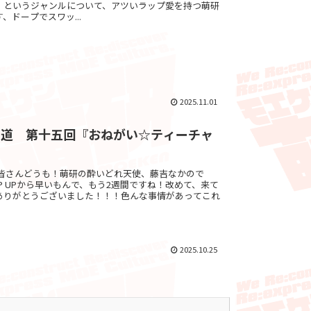
」というジャンルについて、アツいラップ愛を持つ萌研
、ドープでスワッ...
2025.11.01
メ道 第十五回『おねがい☆ティーチャ
 byゔぇろ皆さんどうも！萌研の酔いどれ天使、藤吉なかので
P UPから早いもんで、もう2週間ですね！改めて、来て
ありがとうございました！！！色んな事情があってこれ
2025.10.25