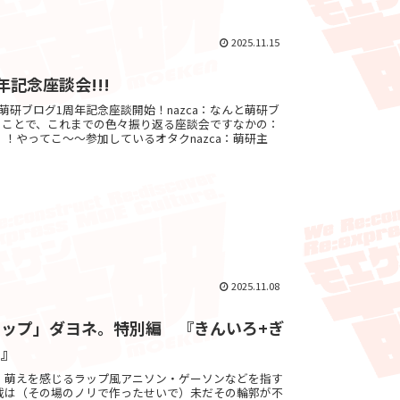
2025.11.15
記念座談会!!!
by ゔぇろ萌研ブログ1周年記念座談開始！nazca：なんと萌研ブ
いうことで、これまでの色々振り返る座談会ですなかの：
！やってこ～～参加しているオタクnazca：萌研主
2025.11.08
ップ」ダヨネ。特別編 『きんいろ+ぎ
イ』
、萌えを感じるラップ風アニソン・ゲーソンなどを指す
載は（その場のノリで作ったせいで）未だその輪郭が不