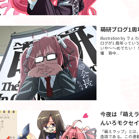
萌研ブログ1周年
illustration 
ログが1 周年って
いや～～めでたい！！
催 背中...
今夜は「萌えラ
んいろモクセ
「萌えラップ」とは
造語である。この連