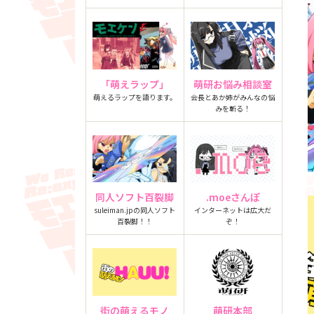
「萌えラップ」
萌研お悩み相談室
萌えるラップを語ります。
会長とあか姉がみんなの悩
みを斬る！
同人ソフト百裂脚
.moeさんぽ
suleiman.jpの同人ソフト
インターネットは広大だ
百裂脚！！
ぞ！
街の萌えるモノ
萌研本部