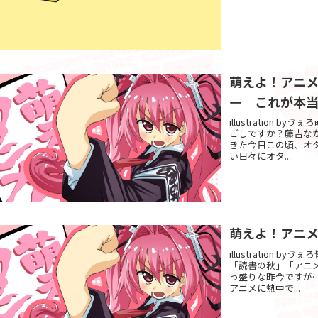
萌えよ！アニ
ー これが本
illustration 
ごしですか？藤吉な
きた今日この頃、オ
い日々にオタ...
萌えよ！アニメ道
illustration
「読書の秋」「アニ
っ盛りな昨今ですが
アニメに熱中で...