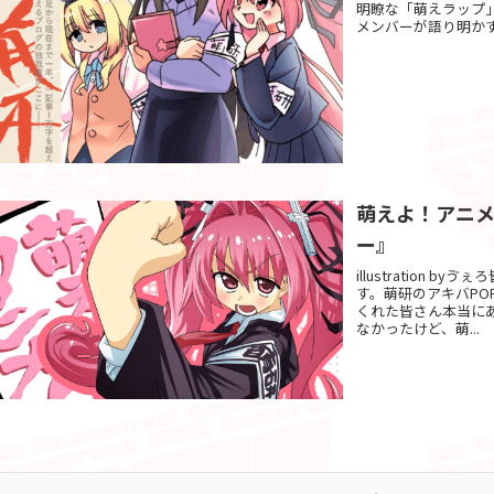
明瞭な「萌えラップ
メンバーが語り明かす
萌えよ！アニ
ー』
illustration
す。萌研のアキバPO
くれた皆さん本当に
なかったけど、萌...