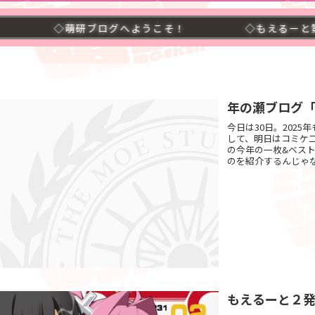
萌研ブログへようこそ！
◇もえるーと第二号発売中！
年の瀬ブログ
今日は30日。202
して、明日はコミケ
の今年の一枚&ベス
のを紹介するんじゃな
もえるーと２