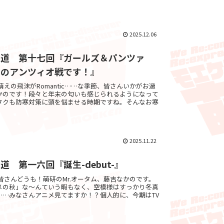
2025.12.06
メ道 第十七回『ガールズ＆パンツァ
当のアンツィオ戦です！』
byゔぇろ萌えの飛沫がRomantic……な季節、皆さんいかがお過
かのです！段々と年末の匂いも感じられるようになって
タクも防寒対策に頭を悩ませる時期ですね。そんなお寒
2025.11.22
 第一六回『誕生-debut-』
 byゔぇろ皆さんどうも！萌研のMr.オータム、藤吉なかのです。
メの秋」な～んていう暇もなく、空模様はすっかり冬真
……みなさんアニメ見てますか！？個人的に、今期はTV