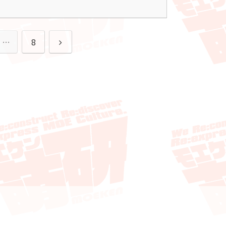
次
…
8
へ