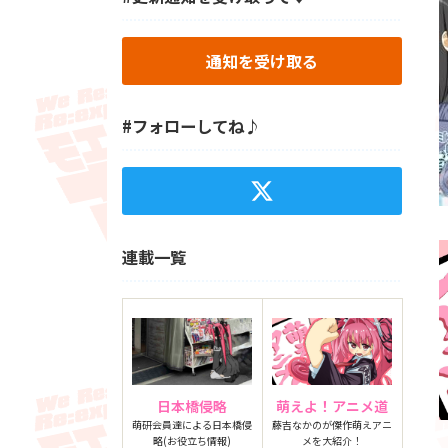
通知を受け取る
#フォローしてね♪
連載一覧
日本橋侵略
萌えよ！アニメ道
萌研会員達による日本橋侵
藤吉なかのが傑作萌えアニ
略(お役立ち情報)
メを大紹介！