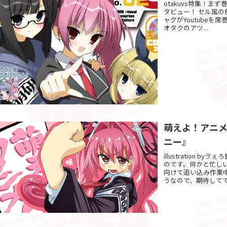
otakuvs特集！ま
タビュー！ セル風
ャグがYoutube
オタクのアツ...
萌えよ！アニ
ニー』
illustration
のです。何かと忙し
向けて追い込み作業
うなので、期待してて.