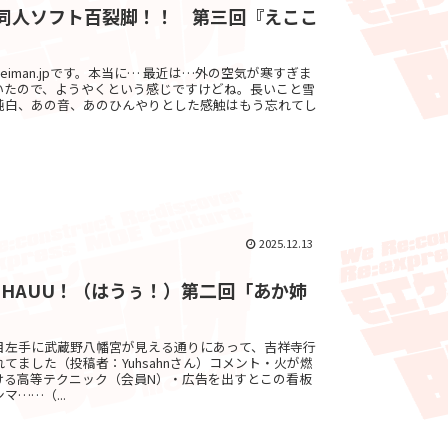
.jpの同人ソフト百裂脚！！ 第三回『えここ
』
 ゔぇろsuleiman.jpです。本当に… 最近は…外の空気が寒すぎま
いたので、ようやくという感じですけどね。長いこと雪
純白、あの音、あのひんやりとした感触はもう忘れてし
2025.12.13
HAUU！（はうぅ！）第二回「あか姉
」
目左手に武蔵野八幡宮が見える通りにあって、吉祥寺行
てました（投稿者：Yuhsahnさん）コメント・火が燃
掛ける高等テクニック（会員N）・広告を出すとこの看板
……（...