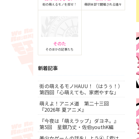
街の萌えるモノを探せ！
萌研本部で開催される諸々
そのた
そのほかの記事たち
新着記事
街の萌えるモノHAUU！（はうぅ！）
第四回「心萌えても、家燃やすな」
萌えよ！アニメ道 第二十三回
『2026年 夏アニメ』
『今夜は「萌えラップ」ダヨネ。』
第5回 星銀乃丈・佐伯youthK編
美少女ゲームの話をしよう④「君は