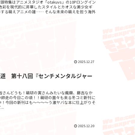
ず巻頭特集はアニメスタジオ「otakuvs」の10Pロングイン
の色彩を現代的に昇華したスタイルとカオスな美少女ギ
を席巻する萌えアニメの雄…… そんな未来の萌えを担う海外
2025.12.27
メ道 第十八回『センチメンタルジャー
 byゔぇろ皆さんどうも！萌研の寅さんみたいな瘋癲、藤吉なか
い師走の今日この頃！！萌研の面々も来る冬コミ新刊に
中！今回の新刊はも～～～～う激ヤバな本に仕上がりそ
..
2025.12.20