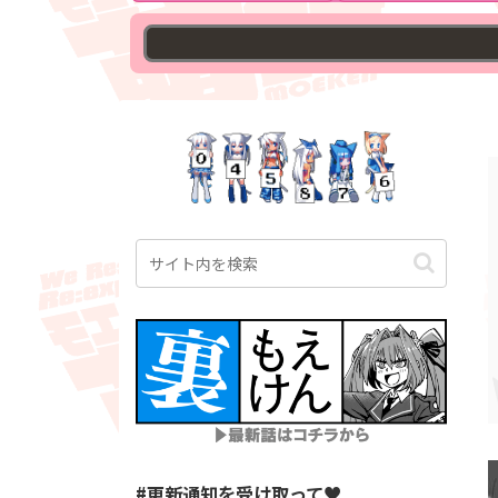
◇
#更新通知を受け取って♥