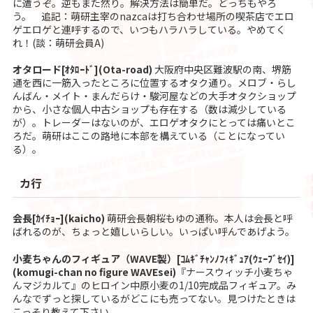
に遭うぞ。逆もまた然り。解決方法は簡単だ。どっちもやろ
う。 追記：萌研主宰のnazcaは打ち合わせ場所の喫茶店でエロ
ゲエロゲと連呼するので、いつもハラハラしている。やめてく
れ！(談：萌研会員A)
オタロード[ｵﾀﾛｰﾄﾞ](Ota-road)
大阪府中央区難波駅の南、堺筋
通を西に一筋入ったところに位置するオタク通り。メロブ・らし
んばん・メイト・まんだらけ・駿河屋などの大手オタクショップ
から、小さな個人中古ショップも存在する（数は減少している
が）。トレーダーはないのが、エロゲオタクにとっては痛いとこ
ろだ。萌研はここの路地に本部を構えている（ことになってい
る）。
カ行
会長[ｶｲﾁｮｰ](kaicho)
萌研会長朝桜もゆの通称。本人は会長と呼
ばれるのが、ちょっと嬉しいらしい。いっぱい呼んであげよう。
小麦ちゃんのフィギュア（WAVE製）[ｺﾑｷﾞﾁｬﾝﾉﾌｨｷﾞｭｱ(ｳｪｰﾌﾞｾｲ)]
(komugi-chan no figure WAVEsei)
『ナースウィッチ小麦ちゃ
んマジカルて』のヒロイン中原小麦の1/10完成品フィギュア。み
んなでずっと探しているがどこにも売ってない。見つけたときは
こっそり教えて下さい。