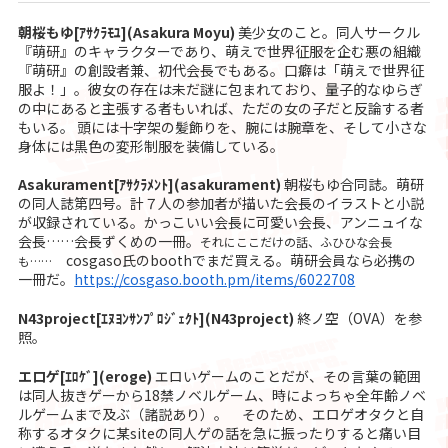
朝桜もゆ[ｱｻｸﾗﾓﾕ](Asakura Moyu)
美少女のこと。同人サークル
『萌研』のキャラクターであり、萌えで世界征服を企む悪の組織
『萌研』の創設者兼、初代会長でもある。口癖は「萌えで世界征
服よ！」。彼女の存在は未だ謎に包まれており、量子的なゆらぎ
の中にあると主張する者もいれば、ただの女の子だと反論する者
もいる。 頭には十字架の髪飾りを、腕には腕章を、そして小さな
身体には黒色の変形制服を装備している。
Asakurament[ｱｻｸﾗﾒﾝﾄ](asakurament)
朝桜もゆ合同誌。萌研
の同人誌第四号。計７人の参加者が描いた会長のイラストと小説
が収録されている。かっこいい会長に可愛い会長、アンニュイな
会長……会長ずくめの一冊。
それにここだけの話、ふひひな会長
cosgaso氏のboothでまだ買える。萌研会員なら必携の
も……
一冊だ。
https://cosgaso.booth.pm/items/6022708
N43project[ｴﾇﾖﾝｻﾝﾌﾟﾛｼﾞｪｸﾄ](N43project)
終ノ空（OVA）を参
照。
エロゲ[ｴﾛｹﾞ](eroge)
エロいゲームのことだが、その言葉の範囲
は同人抜きゲーから18禁ノベルゲーム、時によっちゃ全年齢ノベ
ルゲームまで及ぶ（諸説あり）。 そのため、エロゲオタクと自
称するオタクに某siteの同人ゲの話を急に振ったりすると痛い目