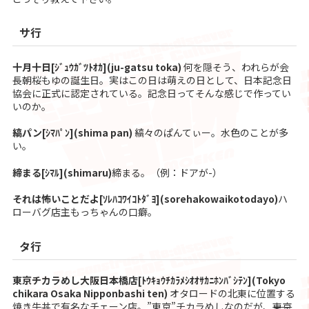
サ行
十月十日[ｼﾞｭｳｶﾞﾂﾄｵｶ](ju-gatsu toka)
何を隠そう、われらが会
長朝桜もゆの誕生日。実はこの日は萌えの日として、日本記念日
協会に正式に認定されている。記念日ってそんな感じで作ってい
いのか。
縞パン[ｼﾏﾊﾟﾝ](shima pan)
縞々のぱんてぃー。水色のことが多
い。
締まる[ｼﾏﾙ](shimaru)
締まる。（例：ドアが-）
それは怖いことだよ[ｿﾚﾊｺﾜｲｺﾄﾀﾞﾖ](sorehakowaikotodayo)
ハ
ローバグ店主もっちゃんの口癖。
タ行
東京チカラめし大阪日本橋店[ﾄｳｷｮｳﾁｶﾗﾒｼｵｵｻｶﾆﾎﾝﾊﾞｼﾃﾝ](Tokyo
chikara Osaka Nipponbashi ten)
オタロードの北東に位置する
焼き牛丼で有名なチェーン店。”東京”チカラめしなのだが、
東京