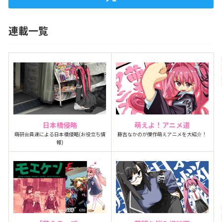
連載一覧
日本橋侵略
萌えよ！アニメ道
萌研会員達による日本橋侵略(お役立ち情
藤吉なかのが傑作萌えアニメを大紹介！
報)