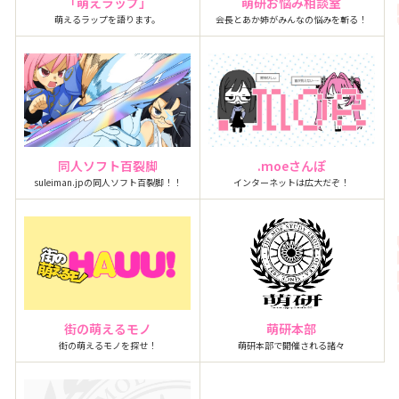
「萌えラップ」
萌研お悩み相談室
萌えるラップを語ります。
会長とあか姉がみんなの悩みを斬る！
同人ソフト百裂脚
.moeさんぽ
suleiman.jpの同人ソフト百裂脚！！
インターネットは広大だぞ！
街の萌えるモノ
萌研本部
街の萌えるモノを探せ！
萌研本部で開催される諸々