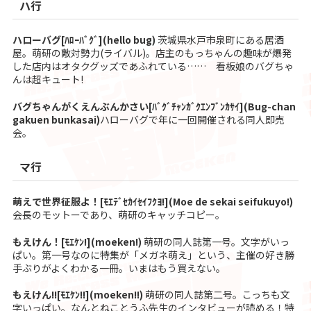
ハ行
ハローバグ[ﾊﾛｰﾊﾞｸﾞ](hello bug)
茨城県水戸市泉町にある居酒
屋。萌研の敵対勢力(ライバル)。店主のもっちゃんの趣味が爆発
した店内はオタクグッズであふれている…… 看板娘のバグちゃ
んは超キュート!
バグちゃんがくえんぶんかさい[ﾊﾞｸﾞﾁｬﾝｶﾞｸｴﾝﾌﾞﾝｶｻｲ](Bug-chan
gakuen bunkasai)
ハローバグで年に一回開催される同人即売
会。
マ行
萌えで世界征服よ！[ﾓｴﾃﾞｾｶｲｾｲﾌｸﾖ!](Moe de sekai seifukuyo!)
会長のモットーであり、萌研のキャッチコピー。
もえけん！[ﾓｴｹﾝ!](moeken!)
萌研の同人誌第一号。文字がいっ
ぱい。第一号なのに特集が「メガネ萌え」という、主催の好き勝
手ぶりがよくわかる一冊。いまはもう買えない。
もえけん!![ﾓｴｹﾝ!!](moeken!!)
萌研の同人誌第二号。こっちも文
字いっぱい。なんとねことうふ先生のインタビューが読める！特