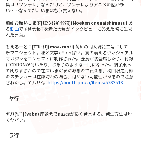
集は「ツンデレ」なんだけど、ツンデレよりアニメの話が多
い……なんでだ。いまはもう買えない。
萌研お願いします[ﾓｴｹﾝｵﾈｶﾞｲｼﾏｽ](Moeken onegaishimasu)
あ
る
動画
で萌研会長Tを着た会員がインタビューに答えた際に生ま
れた言葉。
もえるーと！[ﾓｴﾙｰﾄ!](moe-root!)
萌研の同人誌第三号にして、
新プロジェクト。絵と文字がいっぱい。真の萌えるヴィジュアル
マガジンをコンセプトに制作された。会長が初登場したり、付録
にCDROMが付いたり、お祭りのような一冊になった。調子乗っ
て刷りすぎたので在庫はまだまだあるので買える。初回限定付録
のステッカーは在庫切れの場合、付かない可能性があるので注意
されたし。ｺﾞﾒﾝﾅｻｲ。
https://booth.pm/ja/items/5783518
ヤ行
ヤバ[ﾔﾊﾞ](yaba)
座談会でnazcaが良く発言する。発生方法は短
くヤバッ。
ラ行