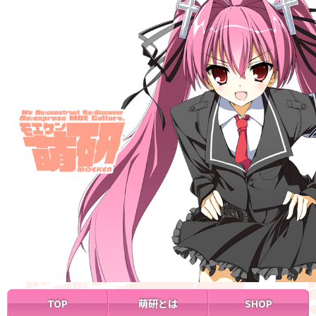
TOP
萌研とは
SHOP