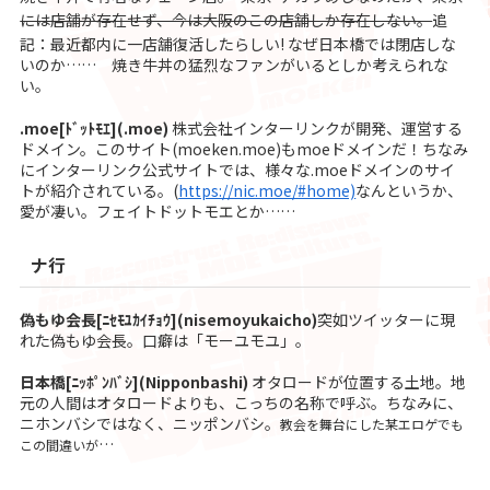
には店舗が存在せず、今は大阪のこの店舗しか存在しない。
追
記：最近都内に一店舗復活したらしい
! なぜ日本橋では閉店しな
いのか…… 焼き牛丼の猛烈なファンがいるとしか考えられな
い。
.moe[ﾄﾞｯﾄﾓｴ](.moe)
株式会社インターリンクが開発、運営する
ドメイン。このサイト(moeken.moe)もmoeドメインだ！ちなみ
にインターリンク公式サイトでは、様々な.moeドメインのサイ
トが紹介されている。(
https://nic.moe/#home)
なんというか、
愛が凄い。フェイトドットモエとか……
ナ行
偽もゆ会長[ﾆｾﾓﾕｶｲﾁｮｳ](nisemoyukaicho)
突如ツイッターに現
れた偽もゆ会長。口癖は「モーユモユ」。
日本橋[ﾆｯﾎﾟﾝﾊﾞｼ](Nipponbashi)
オタロードが位置する土地。地
元の人間はオタロードよりも、こっちの名称で呼ぶ。ちなみに、
ニホンバシではなく、ニッポンバシ。
教会を舞台にした某エロゲ
でも
…
この間違いが