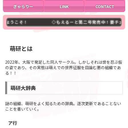
ぎゃらりー
LINK
CONTACT
うこそ！
◇もえるーと第二号発売中！要チェックよ
萌研とは
2022年、大阪で発足した同人サークル。しかしそれは世を忍ぶ仮
の姿であり、その実態は萌えでの世界征服を目論む悪の組織であ
る！！
萌研大辞典
謎の組織、萌研をよく知るための辞典。逐次更新であることない
ことを書いていく。
ア行