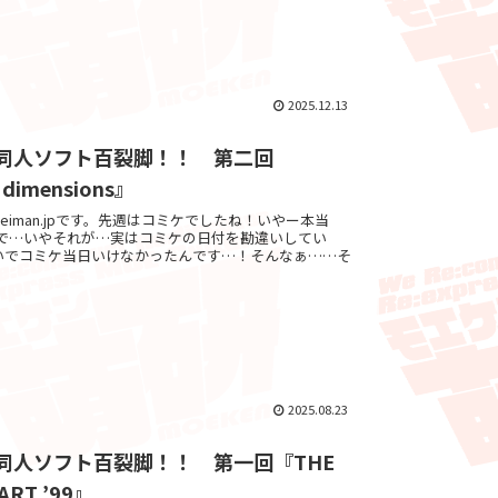
2025.12.13
.jpの同人ソフト百裂脚！！ 第二回
 dimensions』
 ゔぇろsuleiman.jpです。先週はコミケでしたね！いやー本当
うで…いやそれが…実はコミケの日付を勘違いしてい
いでコミケ当日いけなかったんです…！そんなぁ……そ
2025.08.23
.jpの同人ソフト百裂脚！！ 第一回『THE
ART ’99』