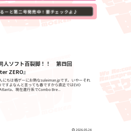
号発売中！要チェックよ♪
◇萌研ブログ４００００
.jpの同人ソフト百裂脚！！ 第四回
hter ZERO』
 ゔぇろこんにちは格ゲーにお熱なsuleiman.jpです。いやーそれ
のですよなんと言っても春ですから直近ではEVO
 Atlanta、現在進行系でCombo Bre...
2026.05.24