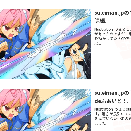
suleiman
除編』
Illustration:
があったのですが…
を動かしてたらCDを
以...
suleiman
deふぁいと！
Illustration:
す。暑さが長引いて
を見ていない…あの
まった...