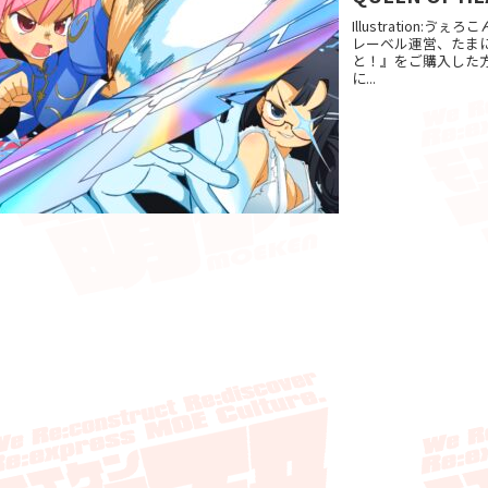
Illustration:ゔ
レーベル運営、たま
と！』をご購入した方
に...