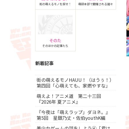
街の萌えるモノを探せ！
萌研本部で開催される諸々
そのた
そのほかの記事たち
新着記事
街の萌えるモノHAUU！（はうぅ！）
第四回「心萌えても、家燃やすな」
萌えよ！アニメ道 第二十三回
『2026年 夏アニメ』
『今夜は「萌えラップ」ダヨネ。』
第5回 星銀乃丈・佐伯youthK編
美少女ゲームの話をしよう④「君は