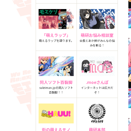
「萌えラップ」
萌研お悩み相談室
萌えるラップを語ります。
会長とあか姉がみんなの悩
みを斬る！
同人ソフト百裂脚
.moeさんぽ
suleiman.jpの同人ソフト
インターネットは広大だ
百裂脚！！
ぞ！
街の萌えるモノ
萌研本部