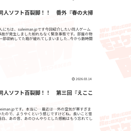
.jpの同人ソフト百裂脚！！ 番外『春の大掃
 ゔぇろこんにちは、suleiman.jpです今回紹介したい同人ゲーム
事故が発生しました紛れもなく緊急事態です。部屋の物
一部収納してた箱が破れてしまいました...今から数時間
2026.03.14
.jpの同人ソフト百裂脚！！ 第三回『えここ
』
 ゔぇろsuleiman.jpです。本当に… 最近は…外の空気が寒すぎま
いたので、ようやくという感じですけどね。長いこと雪
純白、あの音、あのひんやりとした感触はもう忘れてし