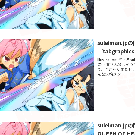
suleiman
『tabgraphics
Illustration:
に… 皆さん楽しそ
て、予定を詰めたせ
んな失格メン...
suleiman
QUEEN OF HE