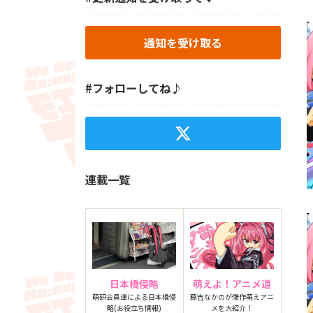
通知を受け取る
#フォローしてね♪
連載一覧
日本橋侵略
萌えよ！アニメ道
萌研会員達による日本橋侵
藤吉なかのが傑作萌えアニ
略(お役立ち情報)
メを大紹介！