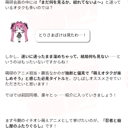
萌研会員の中には
「まだ何を見るか、絞れてないよ～」
と迷って
いるオタクも多いのでは？
とりさまぽけは見たわ…！
しかし、
迷いに迷ったまま溜めちゃって、結局何も見ない
……と
いうのはもったいないですからね！
萌研のアニメ担当・藤吉なかのが
独断と偏見で「萌えオタクが楽
しめそう」と感じた必見タイトル
を、びしばしオススメさせてい
ただきたいと思います！
ではでは前回同様、粛々とっ……紹介に入っていきましょう！
まず今期のイチオシ萌えアニメとして挙げたいのが、
『忍者と殺
し屋のふたりぐらし』
です！