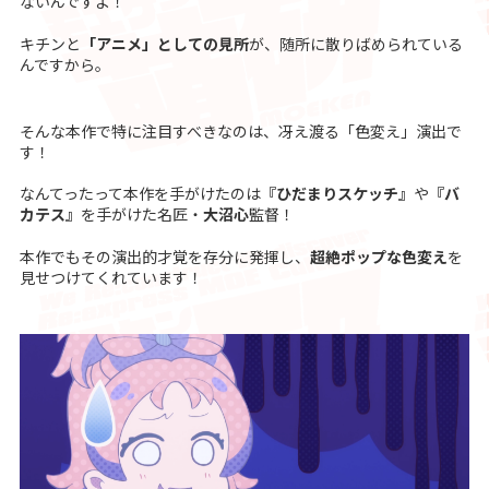
ないんですよ！
キチンと
「アニメ」としての見所
が、随所に散りばめられている
んですから。
そんな本作で特に注目すべきなのは、冴え渡る「色変え」演出で
す！
なんてったって本作を手がけたのは
『ひだまりスケッチ』
や
『バ
カテス』
を手がけた名匠・
大沼心
監督！
本作でもその演出的才覚を存分に発揮し、
超絶ポップな色変え
を
見せつけてくれています！