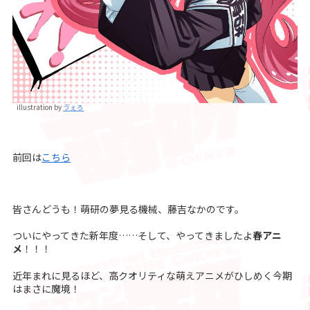
illustration by
ゔぇろ
前回は
こちら
皆さんどうも！萌研の夢見る機械、藤吉なかのです。
ついにやってきた新年度……そして、やってきましたよ
春アニ
メ
！！！
近年まれに見るほど、高クオリティな萌えアニメがひしめく今期
はまさに魔境！