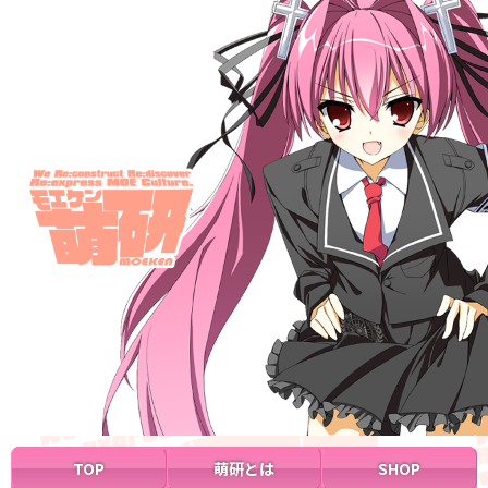
TOP
萌研とは
SHOP