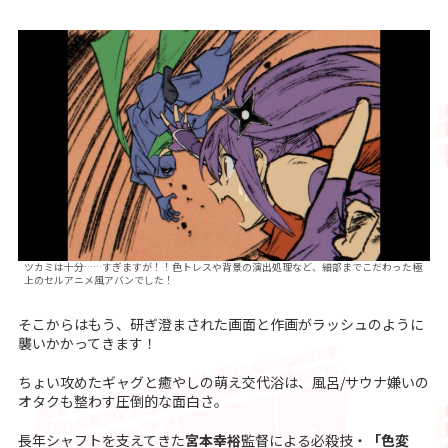
ツカミは十分……すぎますが！！色トレスや背景の演出処理など、細部までこだわった極
上のセルアニメ風アバンでした！
そこからはもう、研ぎ澄まされた画面と作画がラッシュのように
襲いかかってきます！
ちょい攻めたギャグと癒やしの萌え交代浴は、風呂/サウナ嫌いの
オタクも整わす圧倒的な面白さ。
長年シャフトを支えてきた
宮本幸裕
監督による必殺技・
「色変