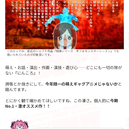
このルックは、直近のシャフト作品『物語シリーズ オフ＆モンスターシーズン』でも
用いられていたのが印象深いです。
萌え・お話・演出・作画・演技・遊び心……どこにも一切の隙が
ない『にんころ』！
誇張とか抜きにして、
今年随一の萌えギャグアニメじゃないか
と
踏んでます。
とにかく観て確かめてほしいですね、この凄さ。個人的に
今期
No.1・激オススメ作！！