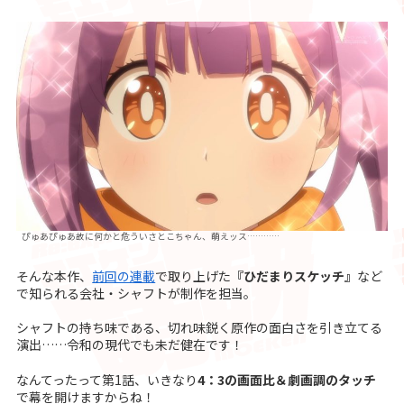
ぴゅあぴゅあ故に何かと危ういさとこちゃん、萌えッス…………
そんな本作、
前回の連載
で取り上げた
『ひだまりスケッチ』
など
で知られる会社・シャフトが制作を担当。
シャフトの持ち味である、切れ味鋭く原作の面白さを引き立てる
演出……令和の現代でも未だ健在です！
なんてったって第1話、いきなり
4：3の画面比＆劇画調のタッチ
で幕を開けますからね！