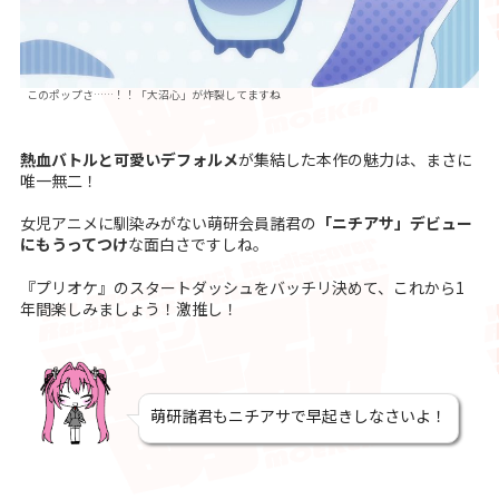
このポップさ……！！「大沼心」が炸裂してますね
熱血バトルと可愛いデフォルメ
が集結した本作の魅力は、まさに
唯一無二！
女児アニメに馴染みがない萌研会員諸君の
「ニチアサ」デビュー
にもうってつけ
な面白さですしね。
『プリオケ』のスタートダッシュをバッチリ決めて、これから1
年間楽しみましょう！激推し！
萌研諸君もニチアサで早起きしなさいよ！