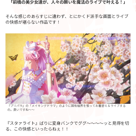
「前橋の美少女達が、人々の願いを魔法のライブで叶える！」
そんな感じのあらすじに違わず、とにかくド派手な画面とライブ
の快感が堪らない作品です！
『プリパラ』の「メイキングドラマ」のように固有結界を張ってお着替え＆ライブする
の。良いですね～～
『スタァライト』ばりに変身バンクでググ～～～～ッと見得を切
る、この快感といったらねぇ！！