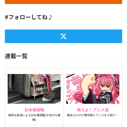
#フォローしてね♪
連載一覧
日本橋侵略
萌えよ！アニメ道
萌研会員達による日本橋侵略(お役立ち情
藤吉なかのが傑作萌えアニメを大紹介！
報)