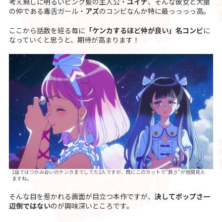
考え無しに明るいピンク髪の主人公・
ユイナ
、そんな彼女と犬猿
の仲である毒舌ガール・
アズ
のコンビなんか特に最っっっっ高。
ここから話数を経る毎に
「ケンカするほど仲が良い」名コンビ
に
なっていくと思うと、期待が高まります！
1話ではつかみ合いのケンカまでしてた2人ですが、既にこのカットで”良さ”が垣間見え
ますね。
そんな目を惹かれる画面が目立つ本作ですが、
決してポップさ一
辺倒ではない
のが興味深いところです。