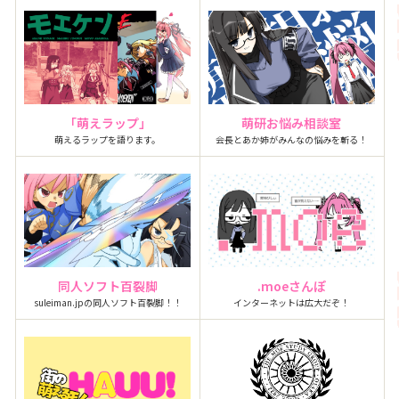
「萌えラップ」
萌研お悩み相談室
萌えるラップを語ります。
会長とあか姉がみんなの悩みを斬る！
同人ソフト百裂脚
.moeさんぽ
suleiman.jpの同人ソフト百裂脚！！
インターネットは広大だぞ！