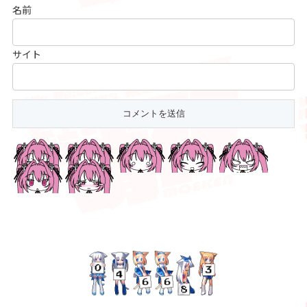
名前
サイト