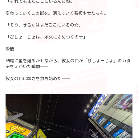
「それでもまだここにいるんだね。」
変わっていくこの街を。消えていく看板少女たちを。
「そう、きるかはまだここにいるの☆」
「びしょーじょは、永久にふめつなの☆」
瞬間――
語尾に星を煌めかせながら、彼女の口が「びしょーじょ」のカタ
チをえがいた瞬間――
彼女の目は輝きを放ち始めた――