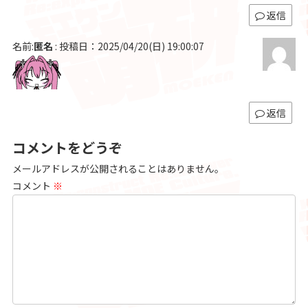
返信
名前:
匿名
:
投稿日：2025/04/20(日) 19:00:07
返信
コメントをどうぞ
メールアドレスが公開されることはありません。
コメント
※