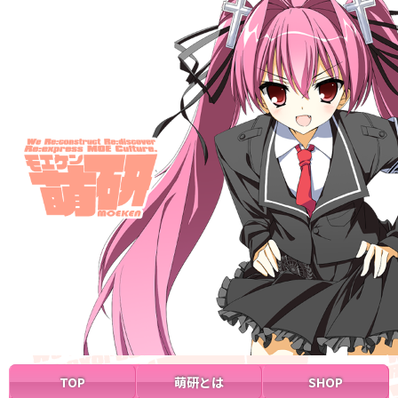
TOP
萌研とは
SHOP