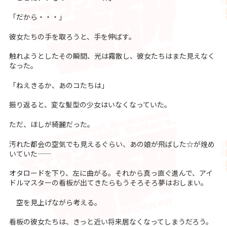
「だから・・・」
彼女たちの手を取ろうと、手を伸ばす。
触れようとしたその瞬間、光は霧散し、彼女たちはまた見えなく
なった。
「ねえきるか、あのコたちは」
振り返ると、変な髪型の少女はいなくなっていた。
ただ、ほしが綺麗だった。
汚れた都会の空気でも見えるぐらい、あの娘が飛ばした☆が煌め
いていた――
オタロードを下り、左に曲がる。それから真っ直ぐ進んで、アイ
ドルマスターの看板が出てきたらもうそろそろ夢はおしまい。
空を見上げながら考える。
看板の彼女たちは、きっと近い将来居なくなってしまうだろう。