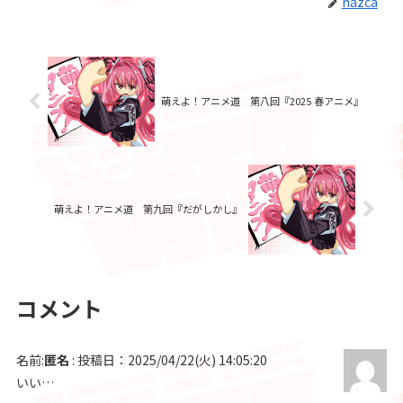
nazca
萌えよ！アニメ道 第八回『2025 春アニメ』
萌えよ！アニメ道 第九回『だがしかし』
コメント
名前:
匿名
:
投稿日：2025/04/22(火) 14:05:20
いい…