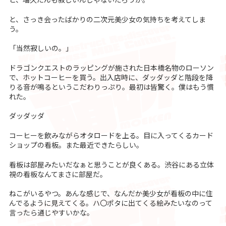
と、さっき会ったばかりの二次元美少女の気持ちを考えてしま
う。
「当然寂しいの。」
ドラゴンクエストのラッピングが施された日本橋名物のローソン
で、ホットコーヒーを買う。出入店時に、ダッダッダと階段を降
りる音が鳴るというこだわりっぷり。最初は皆驚く。僕はもう慣
れた。
ダッダッダ
コーヒーを飲みながらオタロードを上る。目に入ってくるカード
ショップの看板。また最近できたらしい。
看板は部屋みたいだなぁと思うことが良くある。渋谷にある立体
視の看板なんてまさに部屋だ。
ねこがいるやつ。あんな感じで、なんだか美少女が看板の中に住
んでるように見えてくる。ハ〇ポタに出てくる絵みたいなのって
言ったら通じやすいかな。