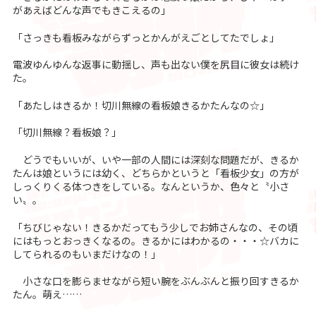
があえばどんな声でもきこえるの」
「さっきも看板みながらずっとかんがえごとしてたでしょ」
電波ゆんゆんな返事に動揺し、声も出ない僕を尻目に彼女は続け
た。
「あたしはきるか！切川無線の看板娘きるかたんなの☆」
「切川無線？看板娘？」
どうでもいいが、いや一部の人間には深刻な問題だが、きるか
たんは娘というには幼く、どちらかというと「看板少女」の方が
しっくりくる体つきをしている。なんというか、色々と〝小さ
い〟。
「ちびじゃない！きるかだってもう少しでお姉さんなの、その頃
にはもっとおっきくなるの。きるかにはわかるの・・・☆バカに
してられるのもいまだけなの！」
小さな口を膨らませながら短い腕をぶんぶんと振り回すきるか
たん。萌え……