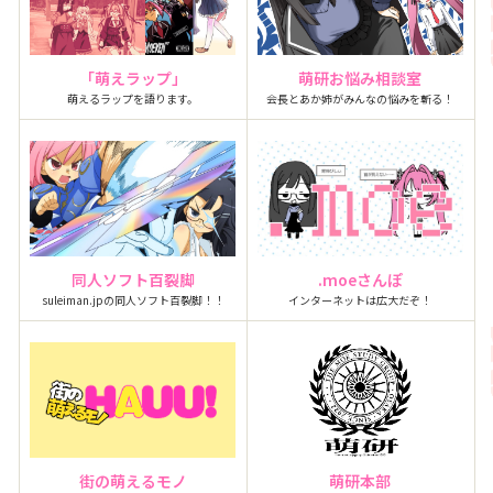
「萌えラップ」
萌研お悩み相談室
萌えるラップを語ります。
会長とあか姉がみんなの悩みを斬る！
同人ソフト百裂脚
.moeさんぽ
suleiman.jpの同人ソフト百裂脚！！
インターネットは広大だぞ！
街の萌えるモノ
萌研本部