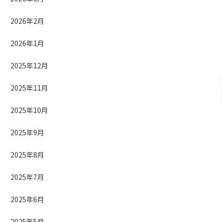
2026年2月
2026年1月
2025年12月
2025年11月
2025年10月
2025年9月
2025年8月
2025年7月
2025年6月
2025年5月