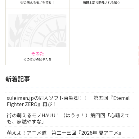
街の萌えるモノを探せ！
萌研本部で開催される諸々
そのた
そのほかの記事たち
新着記事
suleiman.jpの同人ソフト百裂脚！！ 第五回『Eternal
Fighter ZERO』再び！
街の萌えるモノHAUU！（はうぅ！）第四回「心萌えて
も、家燃やすな」
萌えよ！アニメ道 第二十三回『2026年 夏アニメ』