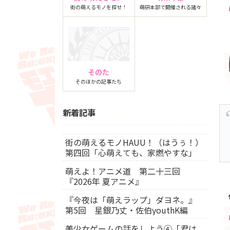
街の萌えるモノを探せ！
萌研本部で開催される諸々
そのた
そのほかの記事たち
新着記事
街の萌えるモノHAUU！（はうぅ！）
第四回「心萌えても、家燃やすな」
萌えよ！アニメ道 第二十三回
『2026年 夏アニメ』
『今夜は「萌えラップ」ダヨネ。』
第5回 星銀乃丈・佐伯youthK編
美少女ゲームの話をしよう④「君は