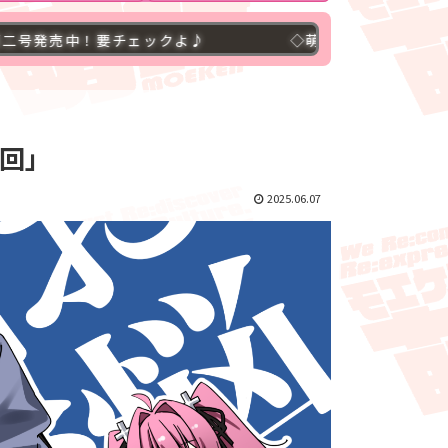
チェックよ♪
◇萌研ブログ４００００アクセス突破
回」
2025.06.07