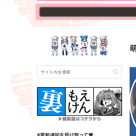
◇萌研
#更新通知を受け取って♥