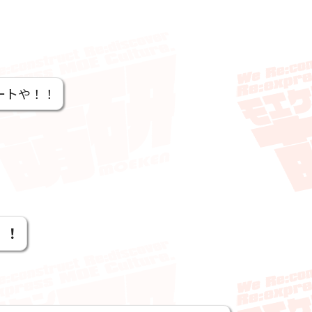
ートや！！
！！