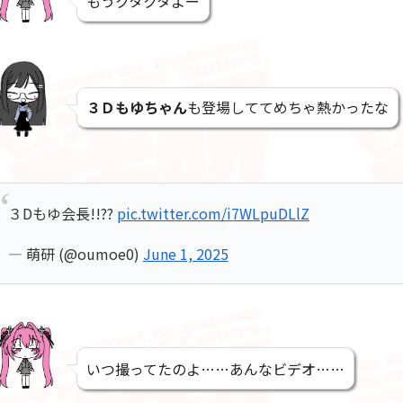
もうクタクタよー
３Ｄもゆちゃん
も登場しててめちゃ熱かったな
３Dもゆ会長!!??
pic.twitter.com/i7WLpuDLlZ
— 萌研 (@oumoe0)
June 1, 2025
いつ撮ってたのよ……あんなビデオ……