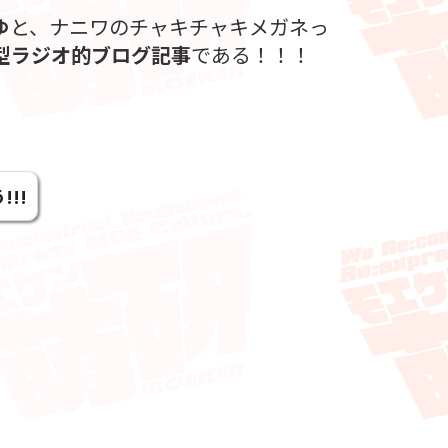
ゆ
と、ナニワのチャキチャキメガネっ
型ラジオ的ブログ記事
である！！！
!!