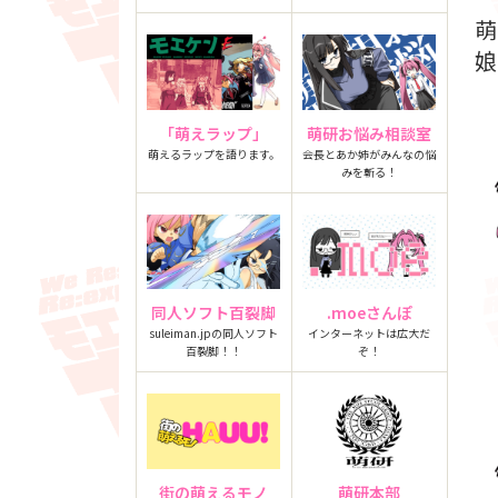
萌
娘
「萌えラップ」
萌研お悩み相談室
萌えるラップを語ります。
会長とあか姉がみんなの悩
みを斬る！
同人ソフト百裂脚
.moeさんぽ
suleiman.jpの同人ソフト
インターネットは広大だ
百裂脚！！
ぞ！
街の萌えるモノ
萌研本部