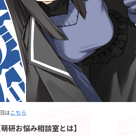
回は
こちら
【萌研お悩み相談室とは】