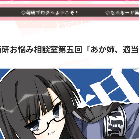
ブログへようこそ！
◇もえるーと第二号発売中！要
萌研お悩み相談室第五回「あか姉、適当