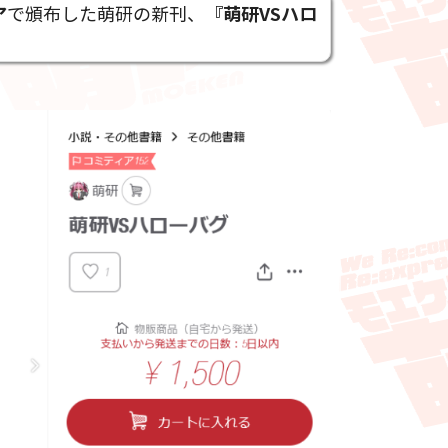
ア
で頒布した萌研の新刊、
『萌研VSハロ