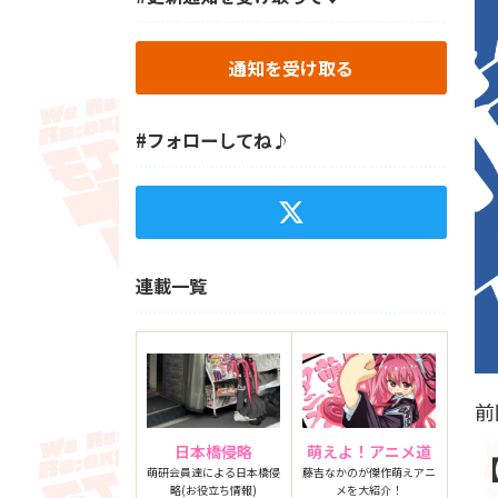
通知を受け取る
#フォローしてね♪
連載一覧
前
日本橋侵略
萌えよ！アニメ道
萌研会員達による日本橋侵
藤吉なかのが傑作萌えアニ
略(お役立ち情報)
メを大紹介！