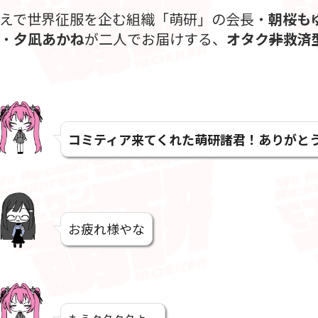
えで世界征服を企む組織「萌研」の会長・
朝桜も
・
夕凪あかね
が二人でお届けする、
オタク
非
救済
コミティア来てくれた萌研諸君！ありがとう!
お疲れ様やな