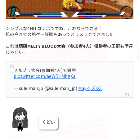
シンプルな4HITコンボですね、これならできる！
私の今までの格ゲー経験もあってスラスラとできました
これは
萌研MELTY BLOOD大会（参加者4人）優勝者
の王冠も伊達
じゃない！
メルブラ大会(参加者4人)で優勝
pic.twitter.com/aeWRHMhgXa
— suleiman.jp (@suleiman_jp)
May 4, 2025
くどい