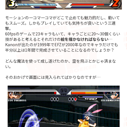
モーションの一コマ一コマがどこで止めても魅力的だし、動いて
もスムーズ。しかもプレイしていても気持ちが良いという三連
撃。
60fpsのゲームで23キャラもいて、キャラごとに20〜30個くらい
技があると考えるとそれだけの
絵を描かなければならない
…
Kanonが出たのが1999年でEFZが2000年なのでキャラだけでも
半分以上は1年間で完成させていることになるのでしょうか？
どんな魔法を使って成し遂げたのか、空を飛ぶとかじゃ済まな
い。
そのおかげで画面には見入られてばかりなのですが…