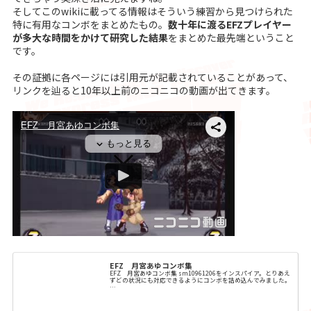
そしてこのwikiに載ってる情報はそういう練習から見つけられた
特に有用なコンボをまとめたもの。
数十年に渡るEFZプレイヤー
が多大な時間をかけて研究した結果
をまとめた最先端ということ
です。
その証拠に各ページには引用元が記載されていることがあって、
リンクを辿ると10年以上前のニコニコの動画が出てきます。
EFZ 月宮あゆコンボ集
EFZ 月宮あゆコンボ集 sm10961206をインスパイア。とりあえ
ずどの状況にも対応できるようにコンボを詰め込んでみました。
…