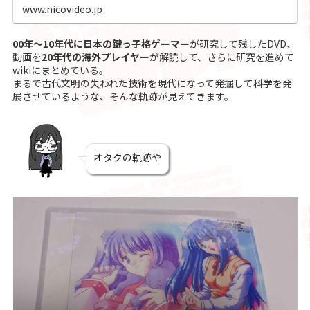
www.nicovideo.jp
00年〜10年代に日本の鍵っ子格ゲーマー
が研究して残したDVD、
動画を
20年代の海外プレイヤー
が解読して、さらに研究を進めて
wikiにまとめている。
まるで古代文明の失われた技術を現代になって発掘して科学を発
展させているような、そんな軌跡が見えてきます。
オタクの軌跡や