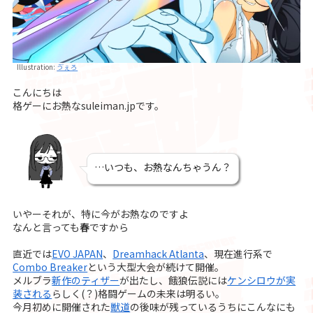
Illustration:
ゔぇろ
こんにちは
格ゲーにお熱なsuleiman.jpです。
…いつも、お熱なんちゃうん？
いやーそれが、特に今がお熱なのですよ
なんと言っても
春
ですから
直近では
EVO JAPAN
、
Dreamhack Atlanta
、現在進行系で
Combo Breaker
という大型大会が続けて開催。
メルブラ
新作のティザー
が出たし、餓狼伝説には
ケンシロウが実
装される
らしく(？)格闘ゲームの未来は明るい。
今月初めに開催された
獣道
の後味が残っているうちにこんなにも