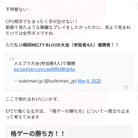
不甲斐ない…
CPU相手でもまったく手が出せない！
動画で見たような華麗なプレイをしたかったのに、見よう見まね
だけでは全然ダメですね
ただ私は
萌研MELTY BLOOD大会（参加者4人）優勝者！！
メルブラ大会(参加者4人)で優勝
pic.twitter.com/aeWRHMhgXa
— suleiman.jp (@suleiman_jp)
May 4, 2025
ここで倒れるわけにいかず、
EFZで強くなる方法、「格ゲーの勝ち方」について一度立ち止ま
って考えてみます
格ゲーの勝ち方！！