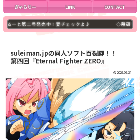
ぎゃらりー
LINK
CONTACT
チェックよ♪
◇萌研ブログ４００００アクセス突破
suleiman.jpの同人ソフト百裂脚！！
第四回『Eternal Fighter ZERO』
2026.05.24