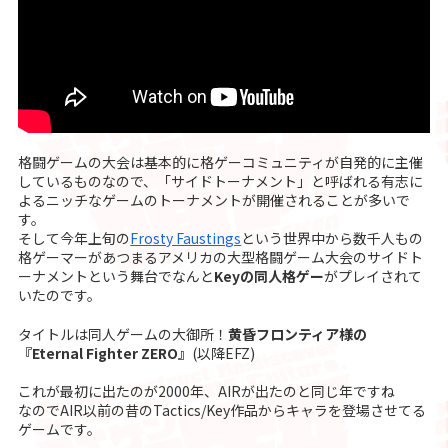
格闘ゲームの大会は基本的に格ゲーコミュニティが自発的に主催
しているものなので、「サイドトーナメント」と呼ばれる有志に
よるニッチなゲームのトーナメントが開催されることが多いで
す。
そして今年上旬の
Frosty Faustings
という世界中から数千人もの
格ゲーマーがあつまるアメリカの大型格闘ゲーム大会のサイドト
ーナメントという舞台でなんと
Keyの同人格ゲー
がプレイされて
いたのです。
タイトルは同人ゲームの大御所！
黄昏フロンティア様の
『Eternal Fighter ZERO』
(以降EFZ)
これが最初に出たのが2000年、AIRが出たのと同じ年ですね
なのでAIR以前の昔のTactics/Key作品からキャラを登場させてる
ゲームです。