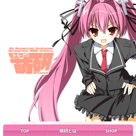
TOP
萌研とは
SHOP