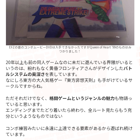
EFZの昔のコンボムービーDVDは入手できなかったですがQueen of Heart ’99のものはみ
つかりました！
20年以上も前の同人ゲームなのに未だに遊んでいる界隈がいると
いうのは、紛れもなく黄昏フロンティアさんがデザインした
バト
ルシステムの奥深さ
を表しています。
なにしろ東方の大人気格ゲー『東方非想天則』も手がけているサ
ークルですからね。
ただそれだけでなく、
格闘ゲームというジャンルの魅力
も物語っ
ていると思います。
エンディングまでたどり着いたら終わり、全ルート見たらもう充
分というようなものではない
コンボ練習みたいに永遠に上達できる要素があるから遊ばれ続け
ています。