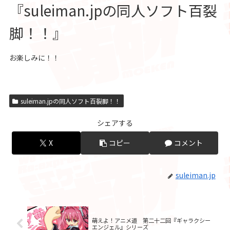
『suleiman.jpの同人ソフト百裂
脚！！』
お楽しみに！！
suleiman.jpの同人ソフト百裂脚！！
シェアする
X
コピー
コメント
suleiman.jp
萌えよ！アニメ道 第二十二回『ギャラクシー
エンジェル』シリーズ