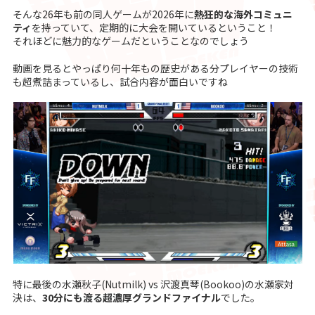
そんな26年も前の同人ゲームが2026年に
熱狂的な海外コミュニ
ティ
を持っていて、定期的に大会を開いているということ！
それほどに魅力的なゲームだということなのでしょう
動画を見るとやっぱり何十年もの歴史がある分プレイヤーの技術
も超煮詰まっているし、試合内容が面白いですね
特に最後の水瀬秋子(Nutmilk) vs 沢渡真琴(Bookoo)の水瀬家対
決は、
30分にも渡る超濃厚グランドファイナル
でした。